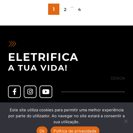
PAGINAÇÃO
…
1
2
4
DOS
CONTEÚDOS
ELETRIFICA
A TUA VIDA!
DESIGN
Política de Privacidade
Este site utiliza cookies para permitir uma melhor experiência
Política de Cookies
Termos & Condições
por parte do utilizador. Ao navegar no site estará a consentir a
sua utilização.
Livro de reclamações
Copyright © 2022 Lusomotos - Veículos e Acessórios, Lda.
Ok
Política de privacidade