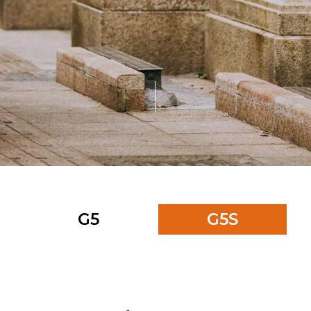
G5
G5S