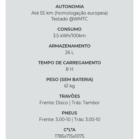
AUTONOMIA
Até 55 km (homologação europeia)
Testado @WMTC
CONSUMO
3.5 kWh/100km
ARMAZENAMENTO
26 L
TEMPO DE CARREGAMENTO
8 H
PESO (SEM BATERIA)
61 kg
TRAVÕES
Frente: Disco | Trás: Tambor
PNEUS
Frente: 3.00-10 | Trás: 3.00-10
C*L*A
1785x715x1075