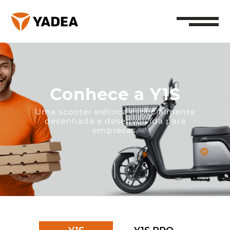
Conhece a Y1S
Uma scooter elétrica especialmente
desenhada e desenvolvida para
empresas.