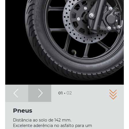
01
•
02
Pneus
Distância ao solo de 142 mm.
Excelente aderência no asfalto para um