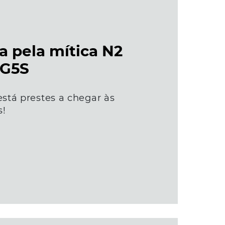
 pela mítica N2
 G5S
stá prestes a chegar às
s!