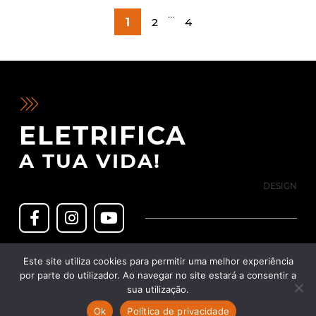
PAGINAÇÃO
…
1
2
4
DOS
CONTEÚDOS
ELETRIFICA
A TUA VIDA!
DESIGN
Política de Privacidade
Este site utiliza cookies para permitir uma melhor experiência
Política de Cookies
Termos & Condições
por parte do utilizador. Ao navegar no site estará a consentir a
sua utilização.
Livro de reclamações
Copyright © 2022 Lusomotos - Veículos e Acessórios, Lda.
Ok
Política de privacidade