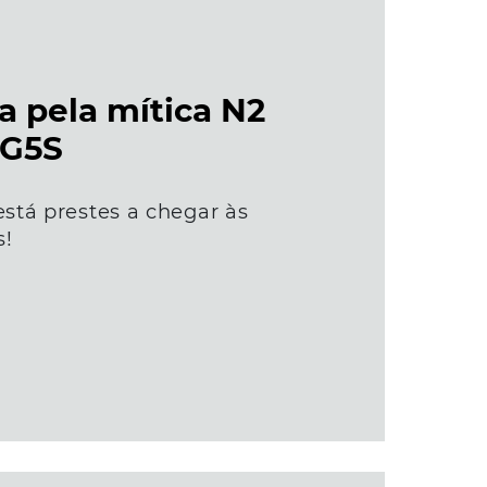
 pela mítica N2
 G5S
stá prestes a chegar às
s!