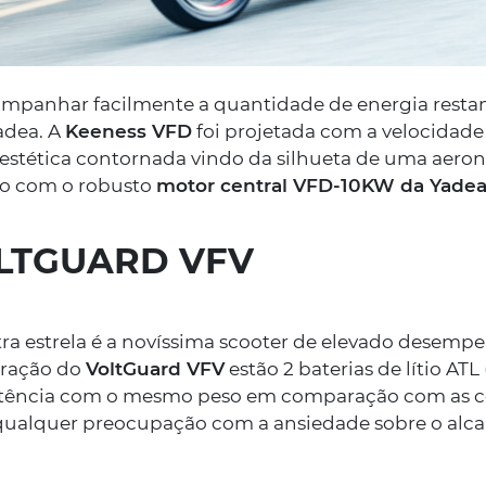
mpanhar facilmente a quantidade de energia resta
adea. A
Keeness VFD
foi projetada com a velocidad
 estética contornada vindo da silhueta de uma aeron
o com o robusto
motor central VFD-10KW da Yade
LTGUARD VFV
24/05/2023
Compra uma 
recebe um T
 estrela é a novíssima scooter de elevado desempe
oração do
VoltGuard VFV
estão 2 baterias de lítio AT
otência com o mesmo peso em comparação com as cé
A nova campanha é 
qualquer preocupação com a ansiedade sobre o alca
scooter elétrica Yad
top-case Kappamoto 
a sua montagem.