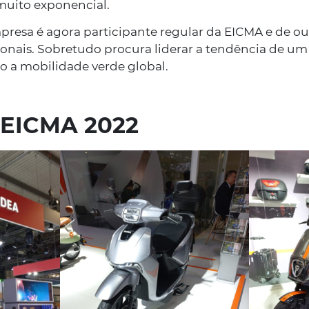
muito exponencial.
presa é agora participante regular da EICMA e de o
13/02/2023
onais. Sobretudo procura liderar a tendência de um 
Três novos m
 a mobilidade verde global.
scooters elét
EICMA 2022
A Lusomotos, SA vai d
mercado português, 
Y1S, Y1S PRO e E8S d
mundial de veículos 
SABER MAIS