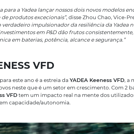
a para a Yadea lançar nossos dois novos modelos 
 de produtos excecionais”
, disse Zhou Chao, Vice-Pr
25/08/2023
o verdadeiro impulsionador da resiliência da Yadea 
Uma aventura
investimentos em P&D dão frutos consistentemente
com a Yadea
nica em baterias, potência, alcance e segurança.”
Uma nova aventura e
ENESS VFD
estradas portuguesa
ara este ano é a estreia da
YADEA Keeness VFD
, a
SABER MAIS
vos neste que é um setor em crescimento. Com 2 bate
ss VFD
tem um impacto real na mente dos utilizado
 em capacidade/autonomia.