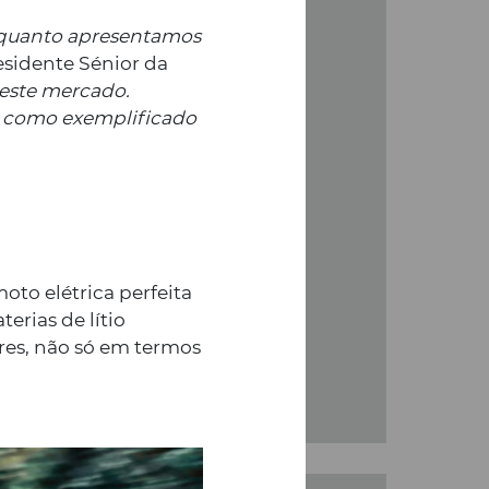
enquanto apresentamos
esidente Sénior da
neste mercado.
 pela mítica N2
, como exemplificado
 G5S
stá prestes a chegar às
s!
 moto elétrica perfeita
rias de lítio
res, não só em termos