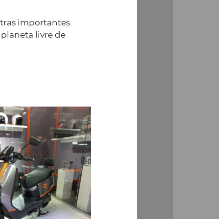
utras importantes
planeta livre de
odelos de
ricas
ar início à distribuição, no
das Scooters 100% Elétricas
a Yadea, a marca líder
elétricos de duas rodas.