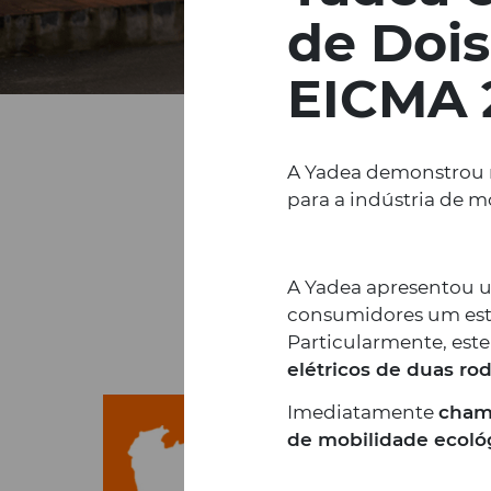
de Doi
EICMA 
A Yadea demonstrou n
para a indústria de 
A Yadea apresentou u
consumidores um esti
Particularmente, est
elétricos de duas rod
Imediatamente
cham
de mobilidade ecológ