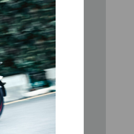
ADEA Portugal
reocupações”
ou, no passado dia 1 de
Verão 100 Preocupações”
al.