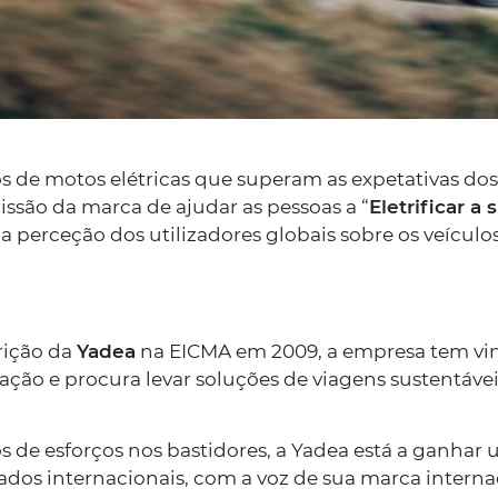
Estão abertas, a part
2023 (Despacho n.º 5
Fundo Ambiental par
Introdução no Cons
de Emissões Nulas.
 de motos elétricas que superam as expetativas dos
ssão da marca de ajudar as pessoas a “
Eletrificar a 
SABER MAIS
erceção dos utilizadores globais sobre os veículos
rição da
Yadea
na EICMA em 2009, a empresa tem vind
zação e procura levar soluções de viagens sustentáve
s de esforços nos bastidores, a Yadea está a ganhar
dos internacionais, com a voz de sua marca internac