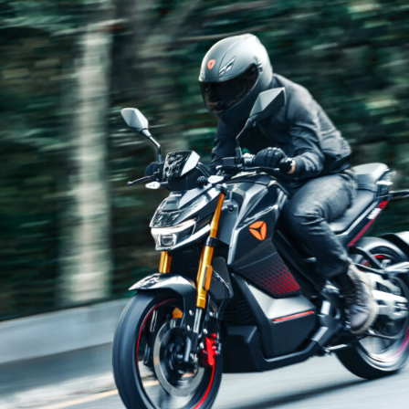
19/06/2023
Campanha Y
“Verão 100 P
A Lusomotos, SA lanç
junho, a Campanha “
para a YADEA Portug
SABER MAIS