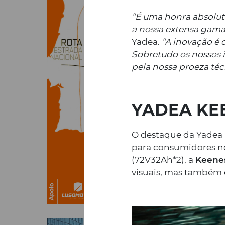
“É uma honra absolut
a nossa extensa gama
Yadea.
“A inovação é 
Sobretudo os nossos 
pela nossa proeza téc
YADEA KE
O destaque da Yadea p
para consumidores no
(72V32Ah*2), a
Keene
visuais, mas também