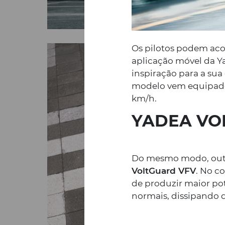
Os pilotos podem aco
aplicação móvel da Y
inspiração para a sua
modelo vem equipad
km/h.
YADEA
VO
Do mesmo modo, outra
VoltGuard VFV
. No c
de produzir maior p
normais, dissipando 