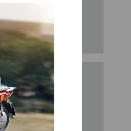
ENTAL – O
á de volta