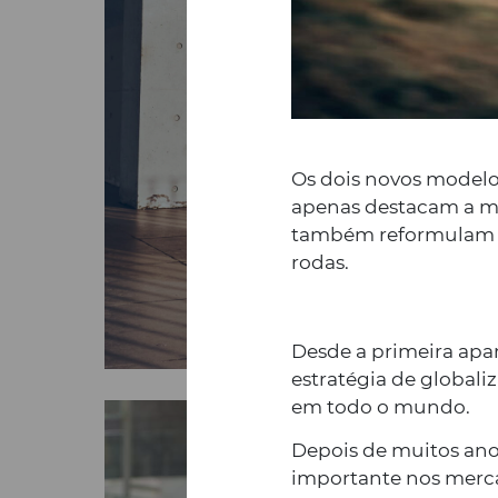
Os dois novos modelos
apenas destacam a mi
também reformulam a p
rodas.
Desde a primeira apa
estratégia de globali
em todo o mundo.
Depois de muitos ano
importante nos merca