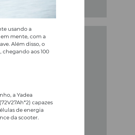
nte usando a
e em mente, com a
ave. Além disso, o
a
, chegando aos 100
Yadea M6 e
op Case
nho, a Yadea
L (72V27Ah*2) capazes
lulas de energia
válida na compra de uma
nce da scooter.
ea M6 e inclui a oferta de um
K29 e o rack específico para