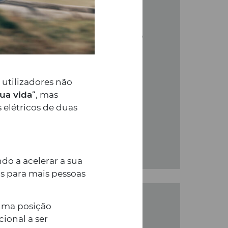
ir de hoje, dia 3 de maio de
126/2023), as candidaturas do
a o Incentivo pela
umo no Consumo de Veículos
 utilizadores não
sua vida
“, mas
 elétricos de duas
o a acelerar a sua
is para mais pessoas
 uma posição
ional a ser