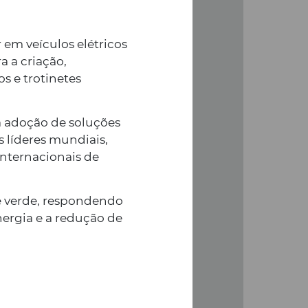
em veículos elétricos
a a criação,
odelos de
s e trotinetes
ricas
a adoção de soluções
ar início à distribuição, no
s líderes mundiais,
das Scooters 100% Elétricas
nternacionais de
a Yadea, a marca líder
elétricos de duas rodas.
e verde, respondendo
ergia e a redução de