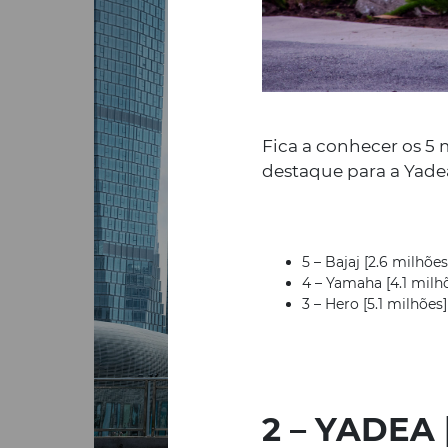
Fica a conhecer os 5
destaque para a Yade
5 – Bajaj [2.6 milhões
4 – Yamaha [4.1 milh
3 – Hero [5.1 milhões]
2 – YADEA 