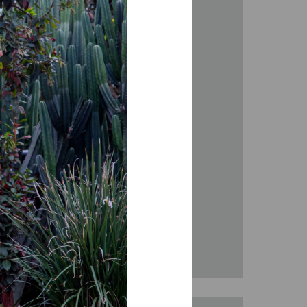
 pela mítica N2
 G5S
stá prestes a chegar às
s!