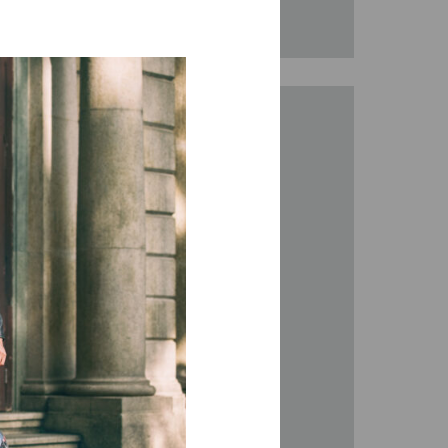
Yadea M6 e
op Case
válida na compra de uma
ea M6 e inclui a oferta de um
K29 e o rack específico para