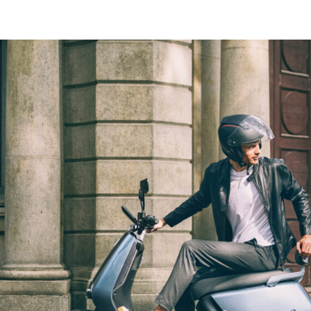
24/05/2023
Compra uma 
recebe um T
A nova campanha é 
scooter elétrica Yad
top-case Kappamoto 
a sua montagem.