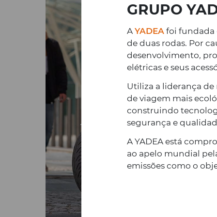
GRUPO YA
A
YADEA
foi fundada 
de duas rodas. Por ca
desenvolvimento, prod
elétricas e seus acessó
Utiliza a liderança 
de viagem mais ecológi
construindo tecnolog
segurança e qualidad
A YADEA está comprom
ao apelo mundial pel
emissões como o objet