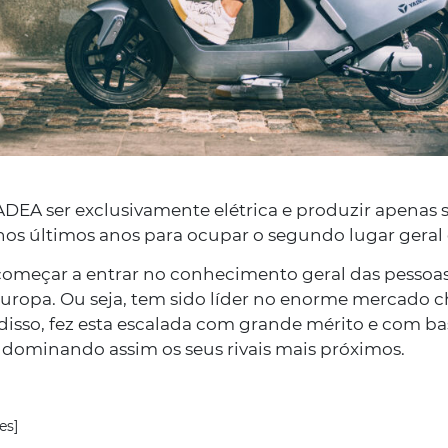
SABER MAIS
DEA ser exclusivamente elétrica e produzir apenas s
nos últimos anos para ocupar o segundo lugar geral
começar a entrar no conhecimento geral das pessoas 
ropa. Ou seja, tem sido líder no enorme mercado c
 disso, fez esta escalada com grande mérito e com 
 dominando assim os seus rivais mais próximos.
03/05/2023
FUNDO AMBI
es]
Incentivo est