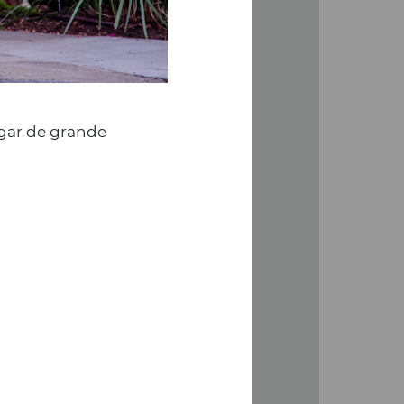
gar de grande
ADEA Portugal
reocupações”
ou, no passado dia 1 de
Verão 100 Preocupações”
al.