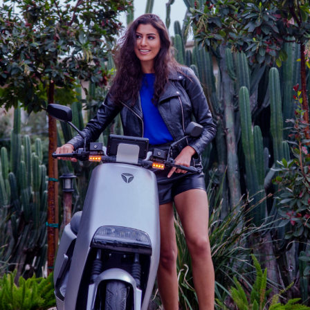
25/08/2023
Uma aventura
com a Yadea
Uma nova aventura e
estradas portuguesa
SABER MAIS