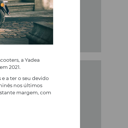
cooters, a Yadea
 em 2021.
e a ter o seu devido
hinês nos últimos
bastante margem, com
ENTAL – O
á de volta