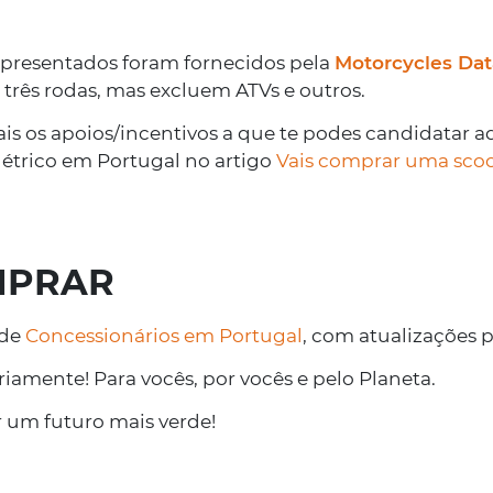
Estão abertas, a part
apresentados foram fornecidos pela
Motorcycles Dat
2023 (Despacho n.º 5
e três rodas, mas excluem ATVs e outros.
Fundo Ambiental par
Introdução no Cons
ais os apoios/incentivos a que te podes candidatar 
de Emissões Nulas.
létrico em Portugal no artigo
Vais comprar uma scoot
SABER MAIS
MPRAR
 de
Concessionários em Portugal
, com atualizações 
riamente! Para vocês, por vocês e pelo Planeta.
 um futuro mais verde!