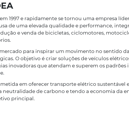
DEA
13/02/2023
em 1997 e rapidamente se tornou uma empresa líder 
usa de uma elevada qualidade e performance, integr
Três novos m
ução e venda de bicicletas, ciclomotores, motociclo
scooters elét
rios.
de mercado para inspirar um movimento no sentido d
A Lusomotos, SA vai d
cas. O objetivo é criar soluções de veículos elétrico
mercado português, 
ias inovadoras que atendam e superem os padrões i
Y1S, Y1S PRO e E8S d
e.
mundial de veículos 
etida em oferecer transporte elétrico sustentável 
a neutralidade de carbono e tendo a economia da en
SABER MAIS
ivo principal.