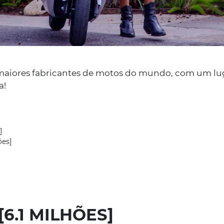
19/06/2023
 maiores fabricantes de motos do mundo, com um lu
Campanha Y
a!
“Verão 100 P
]
A Lusomotos, SA lanç
ões]
junho, a Campanha “
para a YADEA Portug
SABER MAIS
[6.1 MILHÕES]