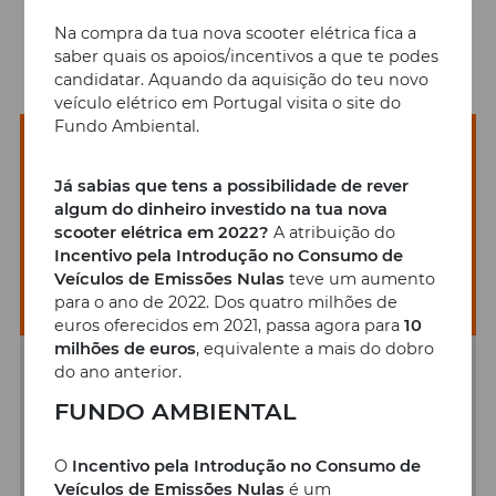
Na compra da tua nova scooter elétrica fica a
saber quais os apoios/incentivos a que te podes
candidatar. Aquando da aquisição do teu novo
veículo elétrico em Portugal visita o site do
Fundo Ambiental.
Já sabias que tens a possibilidade de rever
algum do dinheiro investido na tua nova
scooter elétrica em 2022?
A atribuição do
Incentivo pela Introdução no Consumo de
Veículos de Emissões Nulas
teve um aumento
para o ano de 2022. Dos quatro milhões de
euros oferecidos em 2021, passa agora para
10
milhões de euros
, equivalente a mais do dobro
do ano anterior.
25/08/2023
FUNDO AMBIENTAL
Uma aventura pela mítica N2
com a Yadea G5S
O
Incentivo pela Introdução no Consumo de
Veículos de Emissões Nulas
é um
Uma nova aventura está prestes a chegar às