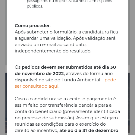
passageiros ou objetos volumosos em espaços
recebe um Top Case
públicos.
A nova campanha é válida na compra de uma
Como proceder
:
scooter elétrica Yadea M6 e inclui a oferta de
Após submeter o formulário, a candidatura fica
um top-case Kappamoto K29 e o rack
específico para a sua montagem.
a aguardar uma validação. Após validação será
enviado um e-mail ao candidato,
independentemente do resultado.
SABER MAIS
Os
pedidos devem ser submetidos até dia 30
de novembro de 2022
, através do formulário
disponível no site do Fundo Ambiental –
pode
ser consultado aqui
.
Caso a candidatura seja aceite, o pagamento é
assim feito por transferência bancária para a
conta do beneficiário (previamente identificada
no processo de submissão). Assim que estejam
reunidas as condições para o exercício do
direito ao incentivo,
até ao dia 31 de dezembro