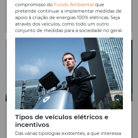
compromisso do
Fundo Ambiental
que
estradas portuguesas!
pretende continuar a implementar medidas de
apoio à criação de energias 100% elétricas. Seja
SABER MAIS
através dos veículos, como todo um outro
conjunto de medidas para a sociedade no geral.
19/06/2023
Tipos de veículos elétricos e
Campanha YADEA Portugal
incentivos
“Verão 100 Preocupações”
Das várias tipologias existentes, a que interessa