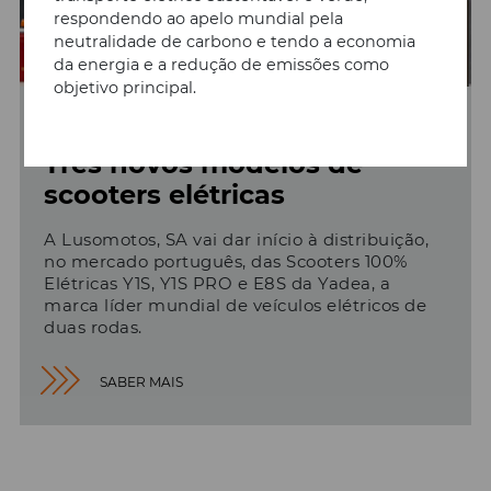
respondendo ao apelo mundial pela
neutralidade de carbono e tendo a economia
da energia e a redução de emissões como
objetivo principal.
13/02/2023
Três novos modelos de
scooters elétricas
A Lusomotos, SA vai dar início à distribuição,
no mercado português, das Scooters 100%
Elétricas Y1S, Y1S PRO e E8S da Yadea, a
marca líder mundial de veículos elétricos de
duas rodas.
SABER MAIS