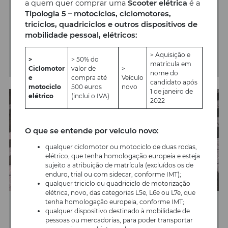
a quem quer comprar uma
Scooter elétrica
é a
A Lusomotos, SA lançou, no passado dia 1 de
Tipologia 5 – motociclos, ciclomotores,
junho, a Campanha “Verão 100 Preocupações”
triciclos, quadriciclos e outros dispositivos de
para a YADEA Portugal.
mobilidade pessoal, elétricos:
> Aquisição e
SABER MAIS
>
> 50% do
matrícula em
Ciclomotor
valor de
>
nome do
e
compra até
Veículo
candidato após
motociclo
500 euros
novo
1 de janeiro de
elétrico
(inclui o IVA)
2022
O que se entende por veículo novo:
qualquer ciclomotor ou motociclo de duas rodas,
elétrico, que tenha homologação europeia e esteja
sujeito a atribuição de matrícula (excluídos os de
enduro, trial ou com sidecar, conforme IMT);
qualquer triciclo ou quadriciclo de motorização
elétrica, novo, das categorias L5e, L6e ou L7e, que
tenha homologação europeia, conforme IMT;
24/05/2023
qualquer dispositivo destinado à mobilidade de
pessoas ou mercadorias, para poder transportar
Compra uma Yadea M6 e