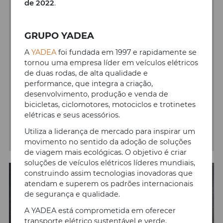
de 2022
.
03/05/2023
FUNDO AMBIENTAL – O
GRUPO YADEA
Incentivo está de volta
A
YADEA
foi fundada em 1997 e rapidamente se
tornou uma empresa líder em veículos elétricos
Estão abertas, a partir de hoje, dia 3 de maio
de duas rodas, de alta qualidade e
de 2023 (Despacho n.º 5126/2023), as
performance, que integra a criação,
candidaturas do Fundo Ambiental para o
desenvolvimento, produção e venda de
Incentivo pela Introdução no Consumo no
bicicletas, ciclomotores, motociclos e trotinetes
Consumo de Veículos de Emissões Nulas.
elétricas e seus acessórios.
Utiliza a liderança de mercado para inspirar um
SABER MAIS
movimento no sentido da adoção de soluções
de viagem mais ecológicas. O objetivo é criar
soluções de veículos elétricos líderes mundiais,
construindo assim tecnologias inovadoras que
atendam e superem os padrões internacionais
de segurança e qualidade.
A YADEA está comprometida em oferecer
transporte elétrico sustentável e verde,