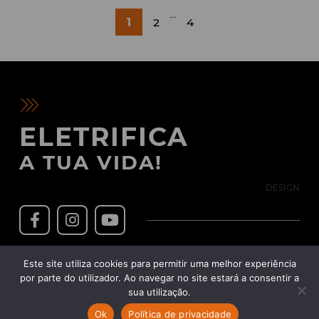
PAGINAÇÃO
…
1
2
4
DOS
CONTEÚDOS
ELETRIFICA
A TUA VIDA!
DESIGN
Política de Privacidade
Este site utiliza cookies para permitir uma melhor experiência
Política de Cookies
Termos & Condições
por parte do utilizador. Ao navegar no site estará a consentir a
sua utilização.
Livro de reclamações
Copyright © 2022 Lusomotos - Veículos e Acessórios, Lda.
Ok
Política de privacidade