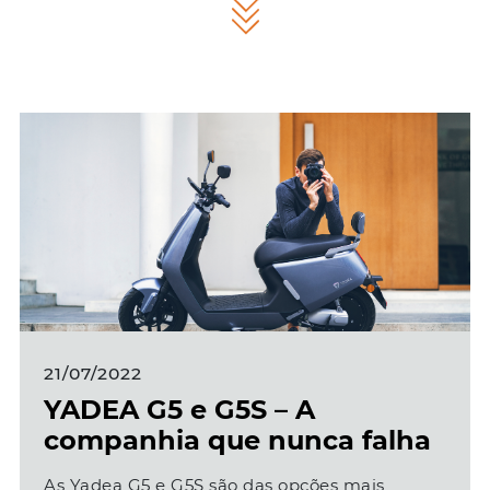
21/07/2022
YADEA G5 e G5S – A
companhia que nunca falha
As Yadea G5 e G5S são das opções mais